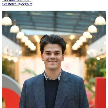
eva.noichl@oegb.at