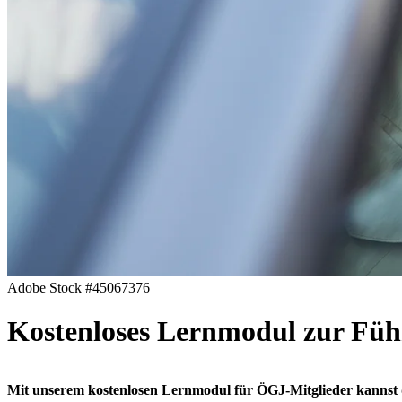
Adobe Stock #45067376
Kostenloses Lernmodul zur Füh
Mit unserem kostenlosen Lernmodul für ÖGJ-Mitglieder kannst 