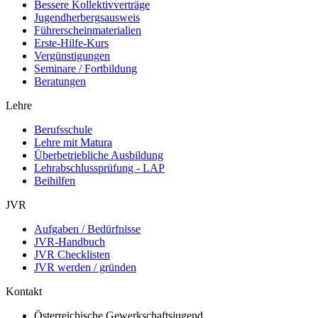
Bessere Kollektivverträge
Jugendherbergsausweis
Führerscheinmaterialien
Erste-Hilfe-Kurs
Vergünstigungen
Seminare / Fortbildung
Beratungen
Lehre
Berufsschule
Lehre mit Matura
Überbetriebliche Ausbildung
Lehrabschlussprüfung - LAP
Beihilfen
JVR
Aufgaben / Bedürfnisse
JVR-Handbuch
JVR Checklisten
JVR werden / gründen
Kontakt
Österreichische Gewerkschaftsjugend