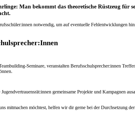
Lehrlinge: Man bekommt das theoretische Rüstzeug für 
acht.
erufsschüler:innen notwendig, um auf eventuelle Fehlentwicklungen hi
chulsprecher:Innen
Teambuilding-Seminare, veranstalten Berufsschulsprecher:innen Treffen
können.
gendvertrauensrät:innen gemeinsame Projekte und Kampagnen ausarbeite
ns mitmachen möchtest, helfen wir dir gerne bei der Durchsetzung der 